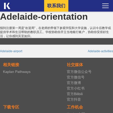
联系我们
Adelaide-orientation
报到注册第一周是“欢迎周”，在老师的带领下参观学院和大学设施，认识今后教学或
提供学术和生活帮助的教职员工。学校协助你开立当地银行账户，协助你安排好生
活，让你感到宾至如归。
Post
Adelaide-airport
Adelaide-activities
navigation
相关链接
社交媒体
Kaplan Pathways
官方微信公众号
官方微信号
官方微博
官方小红书
官方Bilibili
官方抖音
下载专区
工作机会