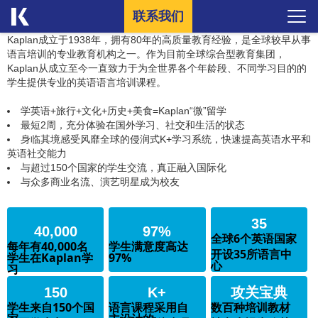
联系我们
Kaplan成立于1938年，拥有80年的高质量教育经验，是全球较早从事
语言培训的专业教育机构之一。作为目前全球综合型教育集团，
Kaplan从成立至今一直致力于为全世界各个年龄段、不同学习目的的
学生提供专业的英语语言培训课程。
学英语+旅行+文化+历史+美食=Kaplan“微”留学
最短2周，充分体验在国外学习、社交和生活的状态
身临其境感受风靡全球的侵润式K+学习系统，快速提高英语水平和
英语社交能力
与超过150个国家的学生交流，真正融入国际化
与众多商业名流、演艺明星成为校友
35
40,000
97%
全球6个英语国家
每年有40,000名
学生满意度高达
开设35所语言中
学生在Kaplan学
97%
心
习
150
K+
攻关宝典
学生来自150个国
语言课程采用自
数百种培训教材