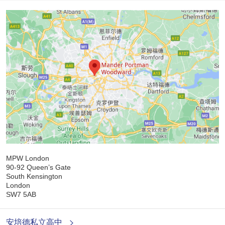
MPW London
90-92 Queen’s Gate
South Kensington
London
SW7 5AB
安培德私立高中