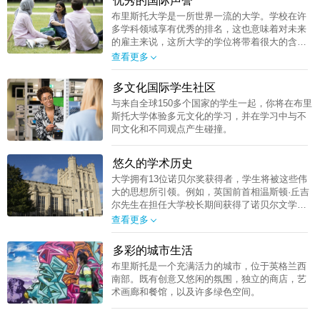
优秀的国际声誉
布里斯托大学是一所世界一流的大学。学校在许
多学科领域享有优秀的排名，这也意味着对未来
的雇主来说，这所大学的学位将带着很大的含金
量。
查看更多
多文化国际学生社区
与来自全球150多个国家的学生一起，你将在布里
斯托大学体验多元文化的学习，并在学习中与不
同文化和不同观点产生碰撞。
悠久的学术历史
大学拥有13位诺贝尔奖获得者，学生将被这些伟
大的思想所引领。例如，英国前首相温斯顿·丘吉
尔先生在担任大学校长期间获得了诺贝尔文学
奖。
查看更多
多彩的城市生活
布里斯托是一个充满活力的城市，位于英格兰西
南部。既有创意又悠闲的氛围，独立的商店，艺
术画廊和餐馆，以及许多绿色空间。